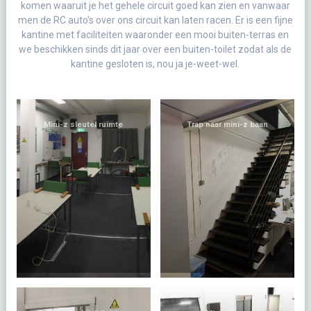
komen waaruit je het gehele circuit goed kan zien en vanwaar
men de RC auto’s over ons circuit kan laten racen. Er is een fijne
kantine met faciliteiten waaronder een mooi buiten-terras en
we beschikken sinds dit jaar over een buiten-toilet zodat als de
kantine gesloten is, nou ja je-weet-wel.
Mini-z sleutel ruimte
Trap naar mini-z baan