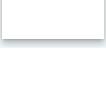
Markweg 10 6883 JM Velp
Kaart