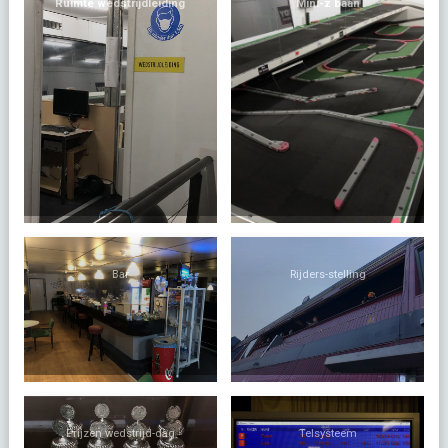
Ruimte wedstrijdleiding
Mini-z baan
Bar
Rijders-stelling
Prijzen wedstrijd-dag
Telsysteem