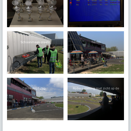
Schoonmaak-plaats
Terras
Wedstrijd-dag
Rijders-stelling met zicht op de
baan