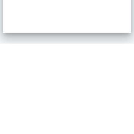
Markweg 10 6883 JM Velp
Kaart
info@evmc.nl