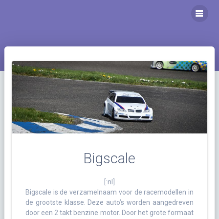
Ga
naar
inhoud
Bigscale
[:nl]
Bigscale is de verzamelnaam voor de racemodellen in
de grootste klasse. Deze auto’s worden aangedreven
door een 2 takt benzine motor. Door het grote formaat