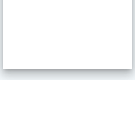
Markweg 10 6883 JM Velp
Kaart