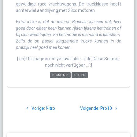
geweldige race vrachtwagens. De truckklasse heeft
achterwiel aandrijving met 23cc motoren.
Extra leuke is dat de diverse Bigscale klassen ook heel
goed door elkaar heen kunnen rijden tijdens het trainen of
bij club wedstrijden. En het mooie is niemand is kansloos.
Zelfs de op papier langzamere trucks kunnen in de
praktijk heel goed mee komen.
[:en]This page is not yet available …[:de]Diese Seite ist
noch nicht verfügbar …[:]
BIGSCALE
UITLEG
Bericht
Vorig
Volgend
Vorige:
Nitro
Volgende:
Pro10
navigatie
bericht:
bericht: